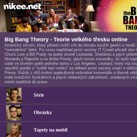
Big Bang Theory - Teorie velkého třesku online
Americký sitcom, který přinesl svěží vítr do tématu soužití geeků a nerdů 
"normálními" lidmi. Po vzoru například první sezóny IT Crowd přivádí duo 
Chuck Lore a Bill Prady na jedné straně Leonarda, Sheldona a jejich přátel
Howarda a Rajeshe a na druhé Penny, jejich novou sousedku, do bytů napr
sobě ve čtvrtém patře jednoho domu v Los Angeles. Leonard, který má sn
největší ponětí o "světě tam venku" se během první sezóny snaží o sblíže
Penny. Každý z dílů koření popkulturně ovlivněné komentáře a hlavně větš
malé množství fyzikálních a jiných vědeckých zákonitostí, uvedených více
méně úspěšně do praxe.
Série
Obrázky
Tapety na mobil