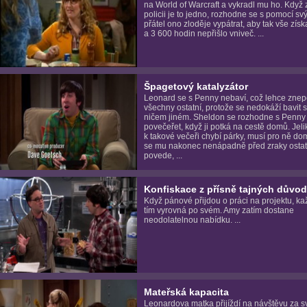
na World of Warcraft a vykradl mu ho. Když zj
policii je to jedno, rozhodne se s pomocí sv
přátel ono zloděje vypátrat, aby tak vše získ
a 3 600 hodin nepřišlo vniveč. ...
Špagetový katalyzátor
Leonard se s Penny nebaví, což lehce znep
všechny ostatní, protože se nedokáží bavit 
ničem jiném. Sheldon se rozhodne s Penny
povečeřet, když ji potká na cestě domů. Jel
k takové večeři chybí párky, musí pro ně do
se mu nakonec nenápadně před zraky ostat
povede, ...
Konfiskace z přísně tajných důvo
Když pánové přijdou o práci na projektu, ka
tím vyrovná po svém. Amy zatím dostane
neodolatelnou nabídku. ...
Mateřská kapacita
Leonardova matka přijíždí na návštěvu za 