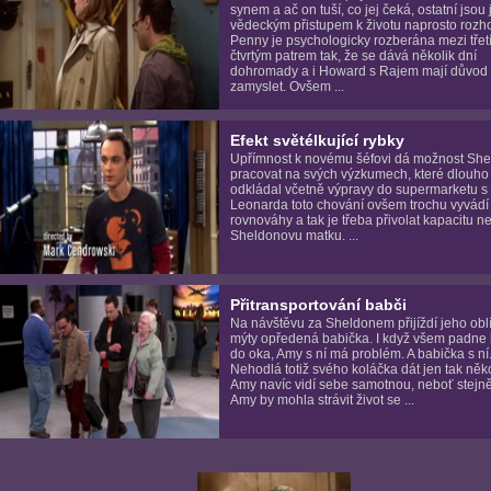
synem a ač on tuší, co jej čeká, ostatní jsou 
vědeckým přistupem k životu naprosto rozh
Penny je psychologicky rozberána mezi třet
čtvrtým patrem tak, že se dává několik dní
dohromady a i Howard s Rajem mají důvod
zamyslet. Ovšem ...
Efekt světélkující rybky
Upřímnost k novému šéfovi dá možnost She
pracovat na svých výzkumech, které dlouho
odkládal včetně výpravy do supermarketu s
Leonarda toto chování ovšem trochu vyvádí
rovnováhy a tak je třeba přivolat kapacitu ne
Sheldonovu matku. ...
Přitransportování babči
Na návštěvu za Sheldonem přijíždí jeho obl
mýty opředená babička. I když všem padne
do oka, Amy s ní má problém. A babička s ní
Nehodlá totiž svého koláčka dát jen tak ně
Amy navíc vidí sebe samotnou, neboť stejně
Amy by mohla strávit život se ...