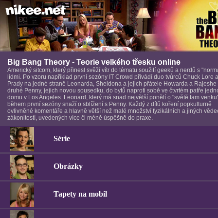
Big Bang Theory - Teorie velkého třesku online
Americký sitcom, který přinesl svěží vítr do tématu soužití geeků a nerdů s "norm
lidmi. Po vzoru například první sezóny IT Crowd přivádí duo tvůrců Chuck Lore a 
Prady na jedné straně Leonarda, Sheldona a jejich přátele Howarda a Rajeshe
druhé Penny, jejich novou sousedku, do bytů naproti sobě ve čtvrtém patře jed
domu v Los Angeles. Leonard, který má snad největší ponětí o "světě tam venku
během první sezóny snaží o sblížení s Penny. Každý z dílů koření popkulturně
ovlivněné komentáře a hlavně větší než malé množství fyzikálních a jiných věd
zákonitostí, uvedených více či méně úspěšně do praxe.
Série
Obrázky
Tapety na mobil