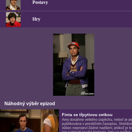
Postavy
Hry
Náhodný výběr epizod
Finta se třpytivou cetkou
Amy dosáhne velkého úspěchu, neboť je jej
publikována v prestižním časopisu. Sheldon
vůbec neprojeví žádné nadšení, jelikož je t
jen z oblasti pouhé biologie. Amy se naštve