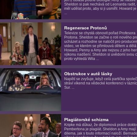
Sheldon si pak nechává od Leonarda radit, 
měl udělat proto, aby si ji usmířil. Howard j
...
Regenerace Protonů
Televize se chystá obnovit pořad Profesora
Protona. Sheldon se začne o roli nového pr
ucházet a rozhodne se natočit pro producen
video, ve kterém se přimlouvá dětem a dělá
Howard, Penny a Amy ale nejsou z jeho he
výkonu nadšení. Sheldon si uvědomí svou c
proto vyhledá Wila ...
Obstrukce v autě lásky
Napětí se zvyšuje, když celá partička spole
stráví víkend na vědecké konferenci v lázní
Sur. ...
Plagiátorské schizma
Kripke má důkaz, že diplomová práce dokto
Pembertona je plagiát. Sheldon a Amy mají
dilema, jak s touto informací naloží. Bernade