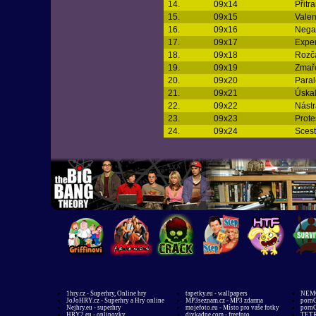
14.
09x14
Přitr
15.
09x15
Vale
16.
09x16
Negat
17.
09x17
Exper
18.
09x18
Rozča
19.
09x19
Zmař
20.
09x20
Paral
21.
09x21
Úskal
22.
09x22
Nást
23.
09x23
Prote
24.
09x24
Scest
1hry.cz - Superhry, Online hry
tapetky.eu - wallpapers
NEMO
JoJoHRY.cz - Superhry a Hry online
MP3seznam.cz - MP3 zdarma
pornG
Nejhry.eu - superhry
mojefoto.eu - Místo pro vaše fotky
pornG
HRY2.eu - onlinovky
divkadne.com - freefoto
TETR