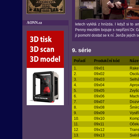
AONN.cz
letech vylétá z hnízda. I když si to a
Penny mezitím bojuje s nepřízní Dr. Ga
jí pomohl dostat se k ní. Jenže jejich 
9. série
Pořadí
Produkční kód
Náze
1.
09x01
Raket
2.
09x02
Oscil
3.
09x03
Selhá
4.
09x04
Apro
5.
09x05
Zvyšo
6.
09x06
Mach
7.
09x07
Dozv
8.
09x08
Šmír
9.
09x09
Vystř
10.
09x10
Komp
11.
09x11
Očeká
12.
09x12
Tran
13.
09x13
Svérá