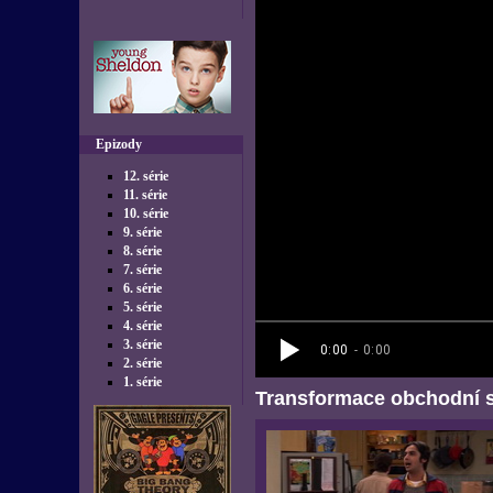
Epizody
12. série
11. série
10. série
9. série
8. série
7. série
6. série
5. série
4. série
3. série
2. série
1. série
Transformace obchodní 