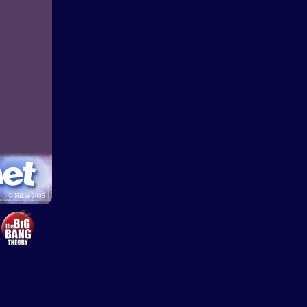
©
Nikee 2005