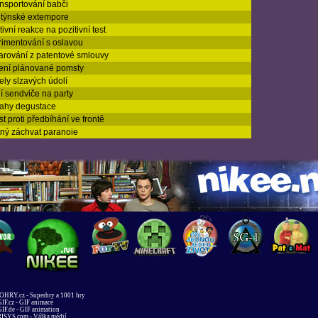
ansportování babči
ntýnské extempore
ivní reakce na pozitivní test
imentování s oslavou
rování z patentové smlouvy
ení plánované pomsty
ely slzavých údolí
í sendviče na party
rahy degustace
st proti předbíhání ve frontě
ný záchvat paranoie
HRY.cz - Superhry a 1001 hry
IF.cz - GIF animace
IF.de - GIF animation
ISYS.com - Válka médií