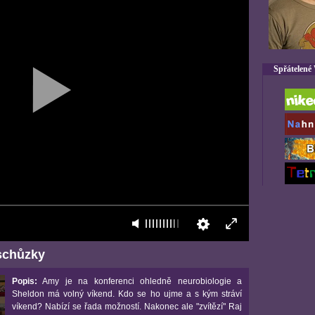
Spřátelené
schůzky
Popis:
Amy je na konferenci ohledně neurobiologie a
Sheldon má volný víkend. Kdo se ho ujme a s kým stráví
víkend? Nabízí se řada možností. Nakonec ale "zvítězí" Raj