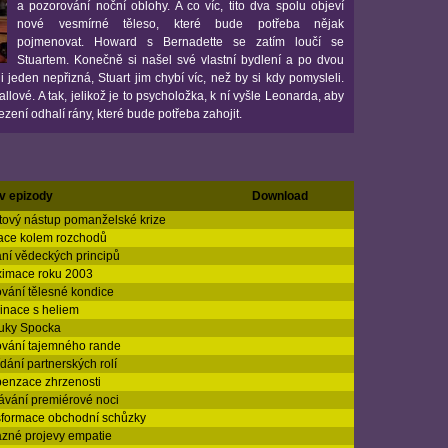
a pozorování noční oblohy. A co víc, tito dva spolu objeví
nové vesmírné těleso, které bude potřeba nějak
pojmenovat. Howard s Bernadette se zatím loučí se
Stuartem. Konečně si našel své vlastní bydlení a po dvou
ni jeden nepřizná, Stuart jim chybí víc, než by si kdy pomysleli.
llové. A tak, jelikož je to psycholožka, k ní vyšle Leonarda, aby
sezení odhalí rány, které bude potřeba zahojit.
v epizody
Download
ový nástup pomanželské krize
ace kolem rozchodů
ní vědeckých principů
ximace roku 2003
vání tělesné kondice
inace s heliem
uky Spocka
ování tajemného rande
ídání partnerských rolí
enzace zhrzenosti
vání premiérové noci
sformace obchodní schůzky
zné projevy empatie