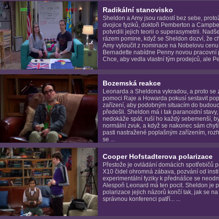
Radikální stanovisko
Sheldon a Amy jsou radostí bez sebe, proto
dvojice fyziků, doktoři Pemberton a Campbel
potvrdili jejich teorii o superasymetrii. Nadš
rázem pomine, když se Sheldon dozví, že ch
Amy vyloučit z nominace na Nobelovu cenu
Bernadette nabídne Penny novou pracovní p
Chce, aby vedla vlastní tým prodejců, ale Pe
Bozemská reakce
Leonarda a Sheldona vykradou, a proto se 
pomoci Raje a Howarda pokusí sestavit po
zařízení, aby podobným situacím do budou
předešli. Sheldon má i tak paranoidní stavy,
nedokáže spát, ruší ho každý sebemenší, b
normální zvuk, a když se nakonec sám chytí
pasti nastražené poplašným zařízením, roz
se ...
Cooper Hofstadterova polarizace
Přestože je ovládání domácích spotřebičů 
X10 čidel ohromná zábava, pozvání od insti
experimentální fyziky k přednášce se neodm
Alespoň Leonard má ten pocit. Sheldon je pr
polarizace jejich názorů končí tak, jak se n
správnou konferenci patří... ...