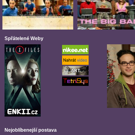
Spřátelené Weby
Nejoblíbenejší postava