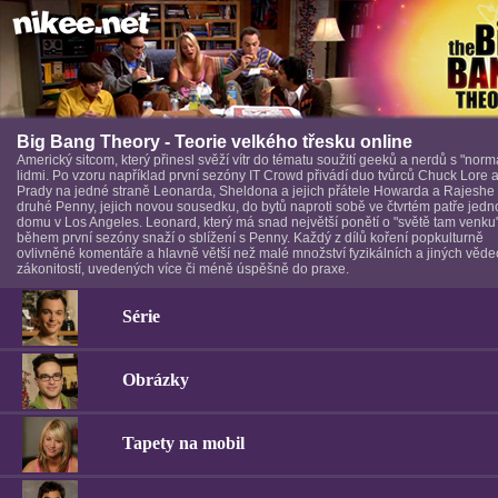
Big Bang Theory - Teorie velkého třesku online
Americký sitcom, který přinesl svěží vítr do tématu soužití geeků a nerdů s "norm
lidmi. Po vzoru například první sezóny IT Crowd přivádí duo tvůrců Chuck Lore a 
Prady na jedné straně Leonarda, Sheldona a jejich přátele Howarda a Rajeshe
druhé Penny, jejich novou sousedku, do bytů naproti sobě ve čtvrtém patře jed
domu v Los Angeles. Leonard, který má snad největší ponětí o "světě tam venku
během první sezóny snaží o sblížení s Penny. Každý z dílů koření popkulturně
ovlivněné komentáře a hlavně větší než malé množství fyzikálních a jiných věd
zákonitostí, uvedených více či méně úspěšně do praxe.
Série
Obrázky
Tapety na mobil