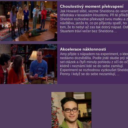
Choulostivý moment překvapení
Jak Howard slíbil, vezme Sheldona do ves
střediska v texaském Houstonu. Při té příleži
Sheldon rozhodne překvapit svou matku a z
návštěvu, jenže to, co po příjezdu spatří, ho u
tom, že to nebyl až zas tak dobrý nápad. Osta
Stuartem tráví večer bez Sheldona ...
Akcelerace náklonnosti
Amy přijde s nápadem na experiment, o kte
nedávno dozvěděla. Podle jisté studie prý s
set otázek a čtyři minuty pohledu z očí do oč
klidně i neznámí lidé se do sebe zamilují.
Experiment se rozhodnou vyzkoušet Sheldo
Penny. I když se do sebe nezamilují, ...