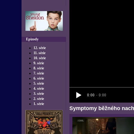
Epizody
12. série
11. série
10. série
9. série
8. série
7. série
6. série
5. série
4. série
3. série
2. série
1. série
Symptomy běžného nach