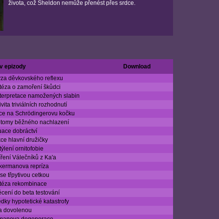
života, což Sheldon nemůže přenést přes srdce.
v epizody
Download
za děvkovského reflexu
éza o zamoření škůdci
terpretace namožených slabin
ivita triviálních rozhodnutí
ce na Schrödingerovu kočku
tomy běžného nachlazení
uace dobráctví
ce hlavní družičky
ýlení ornitofobie
ření Válečníků z Ka'a
kermanova repríza
 se třpytivou cetkou
téza rekombinace
cení do beta testování
dky hypotetické katastrofy
a dovolenou