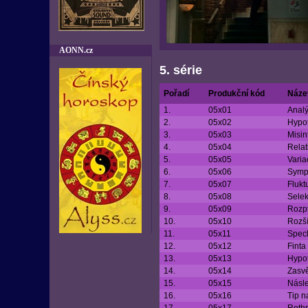
AONN.cz
5. série
Pořadí
Produkční kód
Náze
1.
05x01
Analý
2.
05x02
Hypot
3.
05x03
Misin
4.
05x04
Relat
5.
05x05
Varia
6.
05x06
Symp
7.
05x07
Flukt
8.
05x08
Selek
9.
05x09
Rozpt
10.
05x10
Rozší
11.
05x11
Spec
12.
05x12
Finta
13.
05x13
Hypo
14.
05x14
Zasvě
15.
05x15
Násle
16.
05x16
Tip n