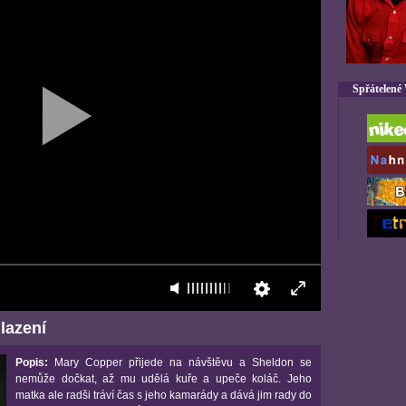
Spřátelené
lazení
Popis:
Mary Copper přijede na návštěvu a Sheldon se
nemůže dočkat, až mu udělá kuře a upeče koláč. Jeho
matka ale radši tráví čas s jeho kamarády a dává jim rady do