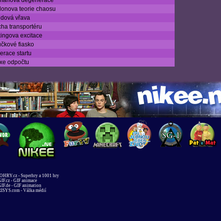
manova degenerace
onova teorie chaosu
ndová vřava
ha transportéru
ingova excitace
čkové fiasko
erace startu
xe odpočtu
HRY.cz - Superhry a 1001 hry
IF.cz - GIF animace
IF.de - GIF animation
ISYS.com - Válka médií