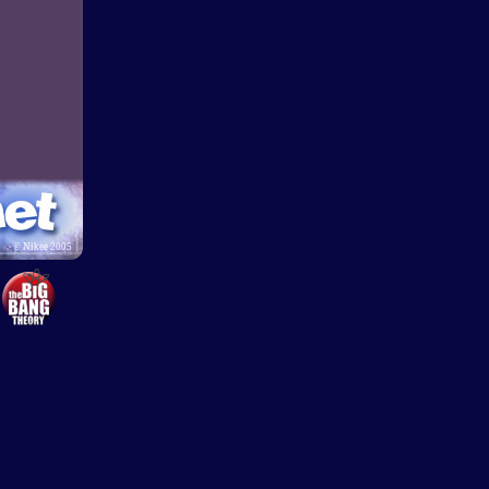
©
Nikee 2005