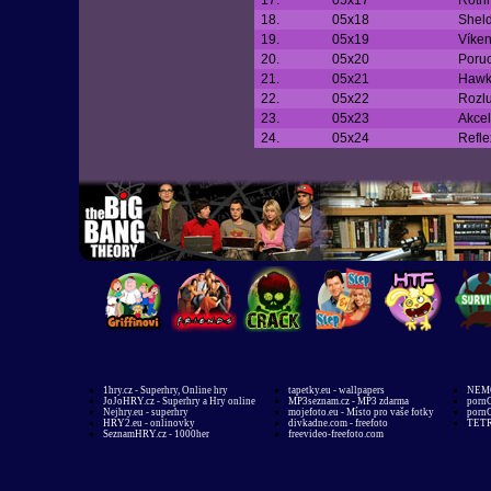
17.
05x17
Roth
18.
05x18
Sheld
19.
05x19
Víke
20.
05x20
Poruc
21.
05x21
Hawk
22.
05x22
Rozlu
23.
05x23
Akcel
24.
05x24
Refle
1hry.cz - Superhry, Online hry
tapetky.eu - wallpapers
NEMO
JoJoHRY.cz - Superhry a Hry online
MP3seznam.cz - MP3 zdarma
pornG
Nejhry.eu - superhry
mojefoto.eu - Místo pro vaše fotky
pornG
HRY2.eu - onlinovky
divkadne.com - freefoto
TETR
SeznamHRY.cz - 1000her
freevideo-freefoto.com