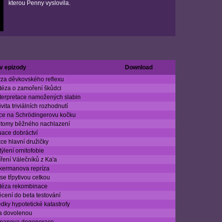
kterou Penny vyslovila.
v epizody
Download
za děvkovského reflexu
éza o zamoření škůdci
terpretace namožených slabin
ivita triviálních rozhodnutí
ce na Schrödingerovu kočku
tomy běžného nachlazení
uace dobráctví
ce hlavní družičky
ýlení ornitofobie
ření Válečníků z Ka'a
kermanova repríza
 se třpytivou cetkou
téza rekombinace
cení do beta testování
dky hypotetické katastrofy
a dovolenou