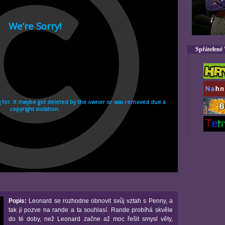
Spřátelené
Popis:
Leonard se rozhodne obnovit svůj vztah s Penny, a
tak ji pozve na rande a ta souhlasí. Rande probíhá skvěle
do té doby, než Leonard začne až moc řešit smysl věty,