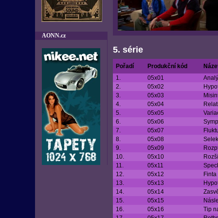
AONN.cz
5. série
Pořadí
Produkční kód
Náze
1.
05x01
Analý
2.
05x02
Hypot
3.
05x03
Misin
4.
05x04
Relat
5.
05x05
Varia
6.
05x06
Symp
7.
05x07
Flukt
8.
05x08
Selek
9.
05x09
Rozpt
10.
05x10
Rozší
11.
05x11
Spec
12.
05x12
Finta
13.
05x13
Hypo
14.
05x14
Zasvě
15.
05x15
Násle
16.
05x16
Tip n