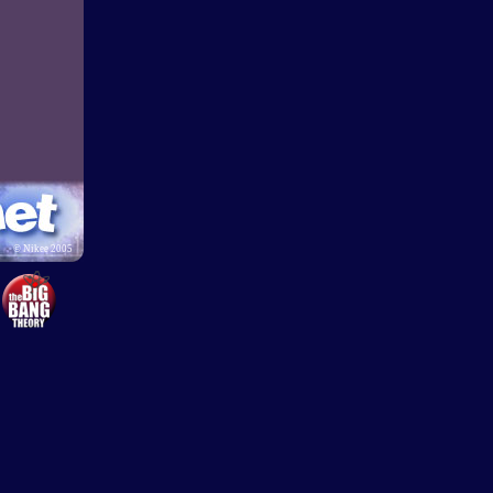
©
Nikee 2005