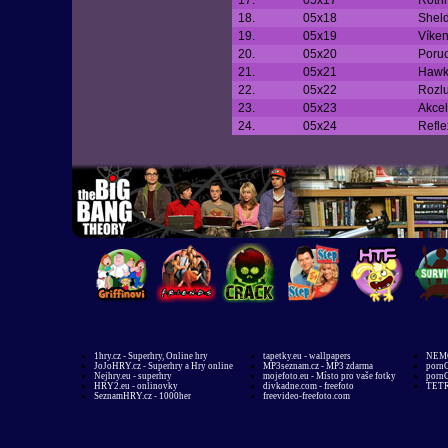
17.
05x17
Roth
18.
05x18
Sheld
19.
05x19
Víke
20.
05x20
Poruc
21.
05x21
Hawk
22.
05x22
Rozlu
23.
05x23
Akcel
24.
05x24
Refle
1hry.cz - Superhry, Online hry
tapetky.eu - wallpapers
NEMO
JoJoHRY.cz - Superhry a Hry online
MP3seznam.cz - MP3 zdarma
pornG
Nejhry.eu - superhry
mojefoto.eu - Místo pro vaše fotky
pornG
HRY2.eu - onlinovky
divkadne.com - freefoto
TETR
SeznamHRY.cz - 1000her
freevideo-freefoto.com