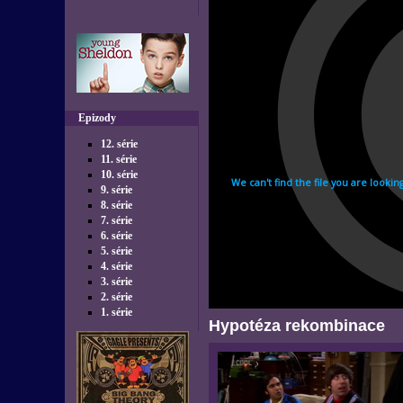
Epizody
12. série
11. série
10. série
9. série
8. série
7. série
6. série
5. série
4. série
3. série
2. série
1. série
Hypotéza rekombinace