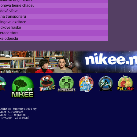
manova degenerace
onova teorie chaosu
ndová vřava
ha transportéru
ingova excitace
čkové fiasko
erace startu
xe odpočtu
HRY.cz - Superhry a 1001 hry
IF.cz - GIF animace
IF.de - GIF animation
ISYS.com - Válka médií