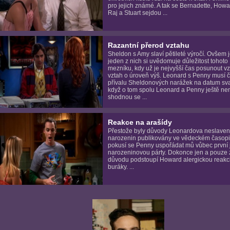
pro jejich známé. A tak se Bernadette, Howa
Raj a Stuart sejdou ...
Razantní přerod vztahu
Sheldon s Amy slaví pětileté výročí. Ovšem 
jeden z nich si uvědomuje důležitost tohoto
mezníku, kdy už je nejvyšší čas posunout 
vztah o úroveň výš. Leonard s Penny musí če
přívalu Sheldonových narážek na datum svat
když o tom spolu Leonard a Penny ještě nem
shodnou se ...
Reakce na arašídy
Přestože byly důvody Leonardova neslaven
narozenin publikovány ve vědeckém časopi
pokusí se Penny uspořádat mů vůbec první 
narozeninovou párty. Dokonce jen a pouze 
důvodu podstoupí Howard alergickou reakc
buráky. ...