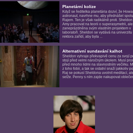
Planetární kolize
Když se ředitelka planetária dozví, že Howa
astronaut, navrhne mu, aby přednášel spolu
Rajem. Ten je však radikálně proti. Sheldon
Amy pracovat na teorii o superasymetrii, ale
zaneprázdněna svým vlastním projektem v
laboratoři. Sheldon se vydává na univerzitu
rektora zařídí, aby byla ...
Alternativní sundavání kalhot
Sheldon vyhraje překvapivě cenu za svojí p
stojí před velmi náročným úkolem. Musí pro
před mnoho lidmi na slavnostním večírku. 
z toho fobii, a tak se ostatní snaží jakkoliv p
Raj se pokusí Sheldona uvolnit meditací, a
selže. Penny s ním zajde nakupovat oblečení