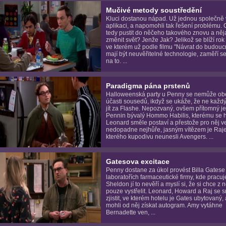
Mučivé metody soustředění
Kluci dostanou nápad. Už jednou společně v
aplikaci, a napomohli tak řešení problému. 
tedy pustit do něčeho takového znovu a něj
změnit svět? Jenže Jak? Jelikož se blíží rok
ve kterém už podle filmu "Návrat do budoucn
mají být neuvěřitelné technologie, zaměří se
na to. ...
Paradigma pána prstenů
Halloweenská party u Penny se nemůže obe
účasti sousedů, ikdyž se ukáže, že ne každ
jít za Flashe. Nepozvaný, ovšem přítomný je
Pennin bývalý Hommo Habilis, kterému se h
Leonard směle postaví a přestože pro něj v
nedopadne nejhůře, jasným vítězem je Raj
kterého kupodivu neunesli Avengers. ...
Gatesova excitace
Penny dostane za úkol provést Billa Gatese
laboratořích farmaceutické firmy, kde pracuj
Sheldon jí to nevěří a myslí si, že si chce z n
pouze vystřelit. Leonard, Howard a Raj se s
zjistit, ve kterém hotelu je Gates ubytovaný,
mohli od něj získat autogram. Amy vytáhne
Bernadette ven, ...