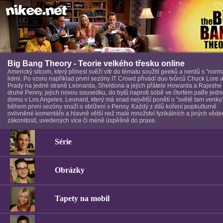
Big Bang Theory - Teorie velkého třesku online
Americký sitcom, který přinesl svěží vítr do tématu soužití geeků a nerdů s "norm
lidmi. Po vzoru například první sezóny IT Crowd přivádí duo tvůrců Chuck Lore a 
Prady na jedné straně Leonarda, Sheldona a jejich přátele Howarda a Rajeshe
druhé Penny, jejich novou sousedku, do bytů naproti sobě ve čtvrtém patře jed
domu v Los Angeles. Leonard, který má snad největší ponětí o "světě tam venku
během první sezóny snaží o sblížení s Penny. Každý z dílů koření popkulturně
ovlivněné komentáře a hlavně větší než malé množství fyzikálních a jiných věd
zákonitostí, uvedených více či méně úspěšně do praxe.
Série
Obrázky
Tapety na mobil