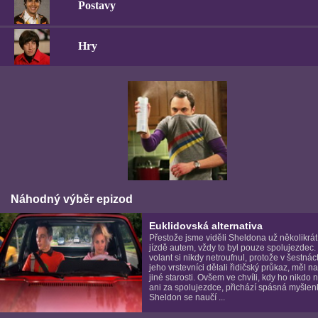
Postavy
Hry
Náhodný výběr epizod
Euklidovská alternativa
Přestože jsme viděli Sheldona už několikrát 
jízdě autem, vždy to byl pouze spolujezdec.
volant si nikdy netroufnul, protože v šestnáct
jeho vrstevníci dělali řidičský průkaz, měl n
jiné starosti. Ovšem ve chvíli, kdy ho nikdo
ani za spolujezdce, přichází spásná myšlen
Sheldon se naučí ...