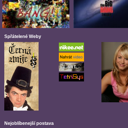
Spřátelené Weby
Nejoblíbenejší postava