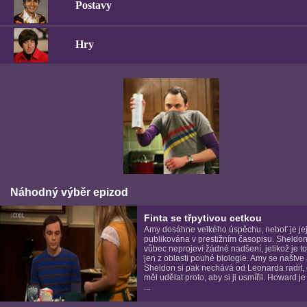
Postavy
Hry
Náhodný výběr epizod
Finta se třpytivou cetkou
Amy dosáhne velkého úspěchu, neboť je jej
publikována v prestižním časopisu. Sheldon
vůbec neprojeví žádné nadšení, jelikož je t
jen z oblasti pouhé biologie. Amy se naštve
Sheldon si pak nechává od Leonarda radit, 
měl udělat proto, aby si ji usmířil. Howard j
...