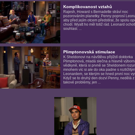
Komplikovanost vztahů
Rajesh, Howard s Bernadette stráví noc
pozorováním planetky. Penny poprosí Leon
aby před jejím otcem předstíral, že spolu op
chodí. Wyatt ho měl totiž rád. Leonard ocho
souhlasí. ...
Plimptonovská stimulace
K Sheldonovi na návštěvu přijíždí doktorka
Plimptonová, mladá slečna a hlavně výbor
vědkyně, která si prvně se Sheldonem rozu
mnohem víc si ale do oka padne s roztržitý
Leonardem, se kterým se hned první noc vys
Když se to druhý den dozví Penny, nedělá z
takové problémy, jen ...