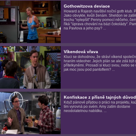
Gothowitzova deviace
Howard a Rajesh navštíví noční goth klub. 
Jako obvykle, kvůli ženám. Sheldon se zatí
trochu "vylepšit" Penny pomocí něčeho, č
říká "úprava chování na bázi čokolády". Pa
na Pavlova a jeho psy? ...
Víkendová vřava
Kluci se dohodnou, že stráví víkend společ
hraním videoher. Jejich plán se ale zdá být
přítelkyněmi. Prosadí si kluci svou, nebo se
jak moc jsou pod pantoflem? ...
Konfiskace z přísně tajných důvo
Když pánové přijdou o práci na projektu, ka
tím vyrovná po svém. Amy zatím dostane
neodolatelnou nabídku. ...