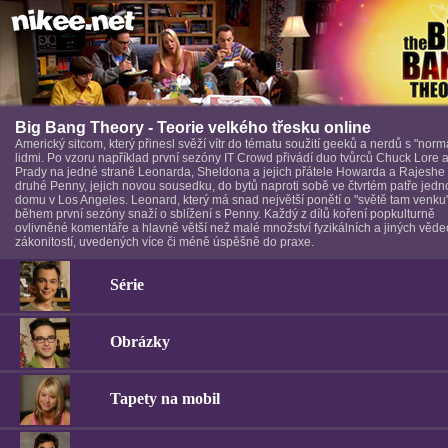
Big Bang Theory - Teorie velkého třesku online
Americký sitcom, který přinesl svěží vítr do tématu soužití geeků a nerdů s "norm
lidmi. Po vzoru například první sezóny IT Crowd přivádí duo tvůrců Chuck Lore a 
Prady na jedné straně Leonarda, Sheldona a jejich přátele Howarda a Rajeshe
druhé Penny, jejich novou sousedku, do bytů naproti sobě ve čtvrtém patře jed
domu v Los Angeles. Leonard, který má snad největší ponětí o "světě tam venku
během první sezóny snaží o sblížení s Penny. Každý z dílů koření popkulturně
ovlivněné komentáře a hlavně větší než malé množství fyzikálních a jiných věd
zákonitostí, uvedených více či méně úspěšně do praxe.
Série
Obrázky
Tapety na mobil