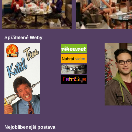
Spřátelené Weby
Nejoblíbenejší postava