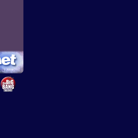
©
Nikee 2005