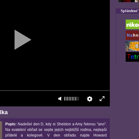
Spřátelené
lka
Popis:
Nadešel den D, kdy si Sheldon a Amy řeknou "ano".
Na svatební obřad se sejde jejich nejbližší rodina, nejlepší
přátelé a kolegové. V den obřadu najde Howard