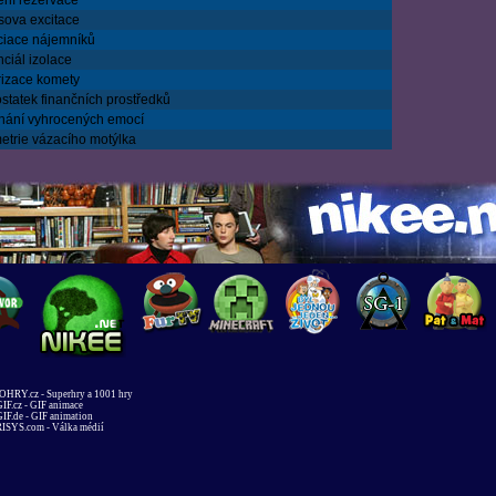
ení rezervace
sova excitace
ciace nájemníků
ciál izolace
rizace komety
statek finančních prostředků
nání vyhrocených emocí
etrie vázacího motýlka
HRY.cz - Superhry a 1001 hry
IF.cz - GIF animace
IF.de - GIF animation
ISYS.com - Válka médií