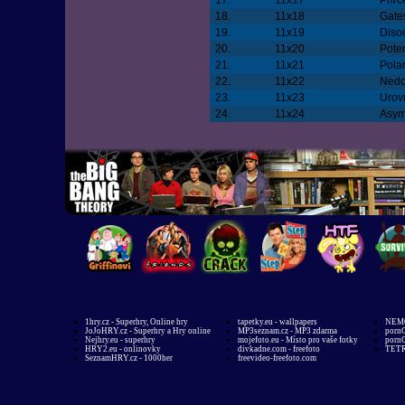
17.
11x17
Přiřč
18.
11x18
Gate
19.
11x19
Diso
20.
11x20
Poten
21.
11x21
Pola
22.
11x22
Nedo
23.
11x23
Urov
24.
11x24
Asym
1hry.cz - Superhry, Online hry
tapetky.eu - wallpapers
NEMO
JoJoHRY.cz - Superhry a Hry online
MP3seznam.cz - MP3 zdarma
pornG
Nejhry.eu - superhry
mojefoto.eu - Místo pro vaše fotky
pornG
HRY2.eu - onlinovky
divkadne.com - freefoto
TETR
SeznamHRY.cz - 1000her
freevideo-freefoto.com