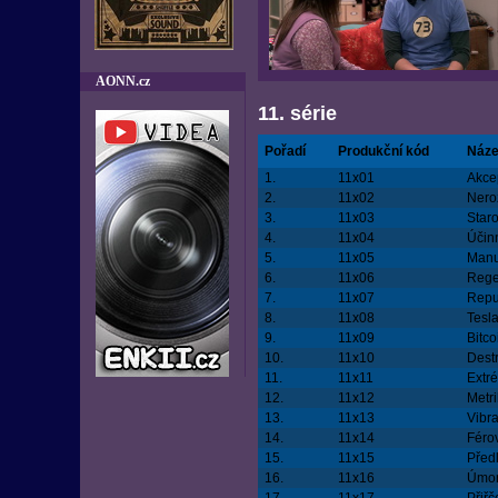
AONN.cz
11. série
Pořadí
Produkční kód
Náze
1.
11x01
Akce
2.
11x02
Nero
3.
11x03
Staro
4.
11x04
Účin
5.
11x05
Manu
6.
11x06
Rege
7.
11x07
Repu
8.
11x08
Tesl
9.
11x09
Bitco
10.
11x10
Dest
11.
11x11
Extr
12.
11x12
Metri
13.
11x13
Vibra
14.
11x14
Féro
15.
11x15
Před
16.
11x16
Úmor