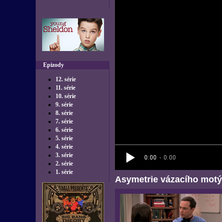
Epizody
12. série
11. série
10. série
9. série
8. série
7. série
6. série
5. série
4. série
3. série
2. série
1. série
Asymetrie vázacího motý