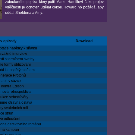
zatoulaného pejska, který patří Marku Hamillovi. Jako projev
vděčnosti je ochoten udělat cokoli. Howard ho požádá, aby
oddal Sheldona a Amy.
v epizody
Download
ptace nabídky k sňatku
zvážné interview
sti s termínem svatby
né formy sbližování
ál k dospělým dětem
nerace Protonů
tace v sázce
a kontra Edison
inová retrospektiva
rukce sebedůvěry
émně otravná oslava
ky svatebních rolí
ce strun
vé odloučení
loha detektivního románu
ná kampaň