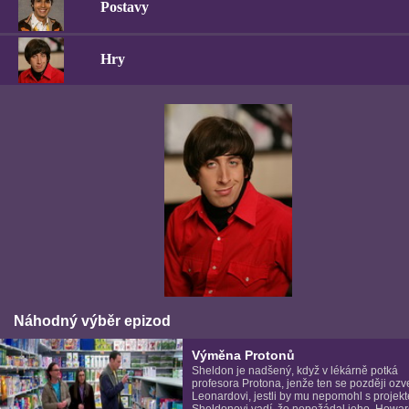
Postavy
Hry
Náhodný výběr epizod
Výměna Protonů
Sheldon je nadšený, když v lékárně potká
profesora Protona, jenže ten se později ozv
Leonardovi, jestli by mu nepomohl s projek
Sheldonovi vadí, že nepožádal jeho. Howar