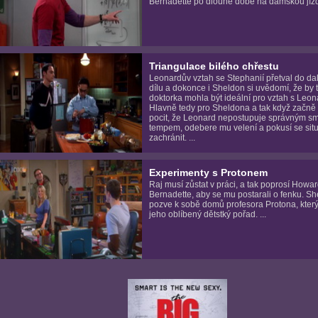
Bernadette po dlouhé době na dámskou jízdu
Triangulace bilého chřestu
Leonardův vztah se Stephanií přetval do da
dílu a dokonce i Sheldon si uvědomí, že by 
doktorka mohla být ideální pro vztah s Leo
Hlavně tedy pro Sheldona a tak když začně 
pocit, že Leonard nepostupuje správným s
tempem, odebere mu velení a pokusí se situ
zachránit. ...
Experimenty s Protonem
Raj musí zůstat v práci, a tak poprosí Howa
Bernadette, aby se mu postarali o fenku. S
pozve k sobě domů profesora Protona, kter
jeho oblíbený dětstký pořad. ...