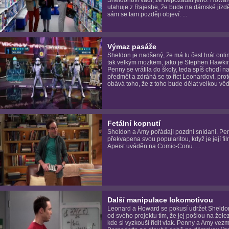
utahuje z Rajeshe, že bude na dámské jízdě
sám se tam později objeví. ...
Výmaz pasáže
Sheldon je nadšený, že má tu čest hrát onli
tak velkým mozkem, jako je Stephen Hawki
Penny se vrátila do školy, teda spíš chodí n
předmět a zdráhá se to říct Leonardovi, pro
obává toho, že z toho bude dělat velkou vědu
Fetální kopnutí
Sheldon a Amy pořádají pozdní snídani. Pe
překvapena svou popularitou, když je její fil
Apeist uváděn na Comic-Conu. ...
Další manipulace lokomotivou
Leonard a Howard se pokusí udržet Sheldo
od svého projektu tím, že jej pošlou na želez
kde si vyzkouší řídit vlak. Penny a Amy vez