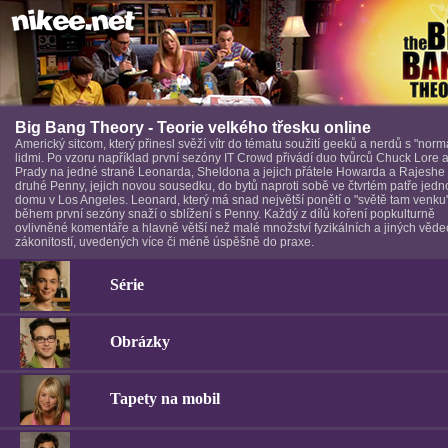
Big Bang Theory - Teorie velkého třesku online
Americký sitcom, který přinesl svěží vítr do tématu soužití geeků a nerdů s "norm
lidmi. Po vzoru například první sezóny IT Crowd přivádí duo tvůrců Chuck Lore a 
Prady na jedné straně Leonarda, Sheldona a jejich přátele Howarda a Rajeshe
druhé Penny, jejich novou sousedku, do bytů naproti sobě ve čtvrtém patře jed
domu v Los Angeles. Leonard, který má snad největší ponětí o "světě tam venku
během první sezóny snaží o sblížení s Penny. Každý z dílů koření popkulturně
ovlivněné komentáře a hlavně větší než malé množství fyzikálních a jiných věd
zákonitostí, uvedených více či méně úspěšně do praxe.
Série
Obrázky
Tapety na mobil