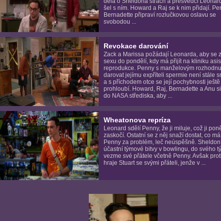
dělá o Sheldona strach a přesvědčí Leonar
šel s ním. Howard a Raj se k nim přidají. Pe
Bernadette připraví rozlučkovou oslavu se
svobodou ...
Revokace darování
Zack a Marissa požádají Leonarda, aby se z
sexu do pondělí, kdy má přijít na kliniku asi
reprodukce. Penny s manželovým rozhodnu
darovat jejímu expříteli spermie není stále 
a s příchodem otce se její pochybnosti ještě
prohloubí. Howard, Raj, Bernadette a Anu si
do NASA střediska, aby ...
Wheatonova repríza
Leonard sdělí Penny, že ji miluje, což ji po
zaskočí. Ostatní se z něj snaží dostat, co má
Penny za problém, leč neúspěšně. Sheldon
účastní týmové bitvy v bowlingu, do svého t
vezme své přátele včetně Penny. Avšak pro
hraje Stuart se svými přáteli, jenže v ...