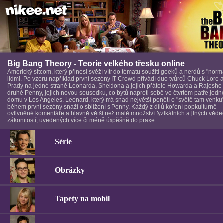
Big Bang Theory - Teorie velkého třesku online
Americký sitcom, který přinesl svěží vítr do tématu soužití geeků a nerdů s "norm
lidmi. Po vzoru například první sezóny IT Crowd přivádí duo tvůrců Chuck Lore a 
Prady na jedné straně Leonarda, Sheldona a jejich přátele Howarda a Rajeshe
druhé Penny, jejich novou sousedku, do bytů naproti sobě ve čtvrtém patře jed
domu v Los Angeles. Leonard, který má snad největší ponětí o "světě tam venku
během první sezóny snaží o sblížení s Penny. Každý z dílů koření popkulturně
ovlivněné komentáře a hlavně větší než malé množství fyzikálních a jiných věd
zákonitostí, uvedených více či méně úspěšně do praxe.
Série
Obrázky
Tapety na mobil