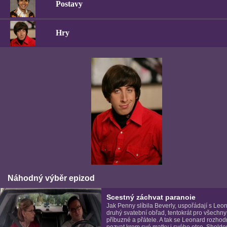
Postavy
Hry
Náhodný výběr epizod
Scestný záchvat paranoie
Jak Penny slíbila Beverly, uspořádají s Le
druhý svatební obřad, tentokrát pro všechny
příbuzné a přátele. A tak se Leonard rozho
pozvat krom své matky i svého otce, Sheld