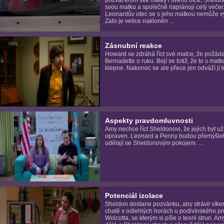
svou matku a společně naplánují celý večer
Leonardův otec se s jeho matkou nemůže vy
Zato je velice nakloněn ...
Zásnubní reakce
Howard se zdráhá říct své matce, že požáda
Bernadette o ruku. Bojí se totiž, že to s mat
klepne. Nakonec se ale přece jen odváží jí to ř
Aspekty pravdomluvnosti
Amy nechce říct Sheldonovi, že jejich byt už
opraven. Leonard a Penny budou přemýšlet
udělají se Sheldonovým pokojem. ...
Potenciál izolace
Sheldon dostane pozvánku, aby strávil víke
chatě v odlehlých horách u podivínského pr
Wolcotta, se kterým si píše o teorii strun. Am