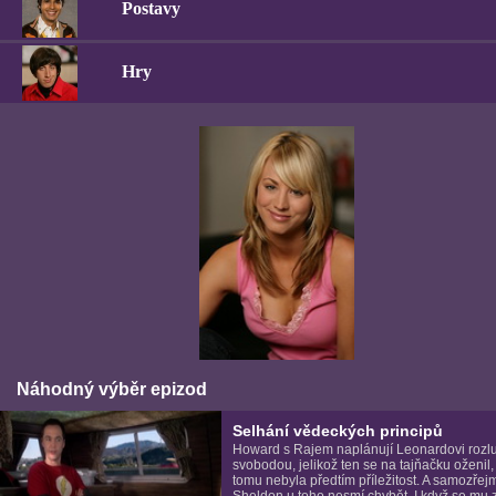
Postavy
Hry
Náhodný výběr epizod
Selhání vědeckých principů
Howard s Rajem naplánují Leonardovi rozl
svobodou, jelikož ten se na tajňačku oženil, 
tomu nebyla předtím příležitost. A samozřej
Sheldon u toho nesmí chybět. I když se mu 