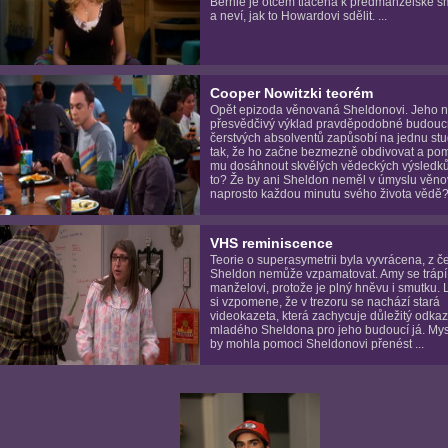
Bernie je otcem tlačena k předmanželské 
a neví, jak to Howardovi sdělit. ...
Cooper Nowitzki teorém
Opět epizoda věnovaná Sheldonovi. Jeho n
přesvědčivý výklad pravděpodobné budouc
čerstvých absolventů zapůsobí na jednu st
tak, že ho začne bezmezně obdivovat a po
mu dosáhnout skvělých vědeckých výsledků
to? Že by ani Sheldon neměl v úmyslu věno
naprosto každou minutu svého života vědě? 
VHS reminiscence
Teorie o superasymetrii byla vyvrácena, z č
Sheldon nemůže vzpamatovat. Amy se trápí 
manželovi, protože je plný hněvu i smutku.
si vzpomene, že v trezoru se nachází stará
videokazeta, která zachycuje důležitý odkaz
mladého Sheldona pro jeho budoucí já. Mysl
by mohla pomoci Sheldonovi přenést ...