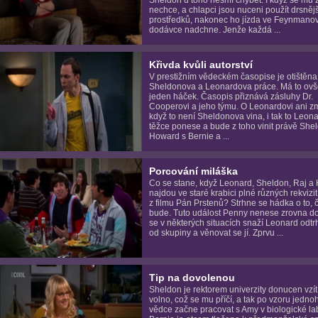
nechce, a chlapci jsou nuceni použít drsněj
prostředků, nakonec ho jízda ve Feynmano
dodávce nadchne. Jenže každá ...
Křivda kvůli autorství
V prestižním vědeckém časopise je otištěna
Sheldonova a Leonardova práce. Má to ov
jeden háček. Časopis přiznává zásluhy Dr.
Cooperovi a jeho týmu. O Leonardovi ani zm
když to není Sheldonova vina, i tak to Leon
těžce ponese a bude z toho vinit právě She
Howard s Bernie a ...
Porcování miláška
Co se stane, když Leonard, Sheldon, Raj a
najdou ve staré krabici plné různých rekvizit
z filmu Pán Prstenů? Strhne se hádka o to, č
bude. Tuto událost Penny nenese zrovna do
se v některých situacích snaží Leonard odtr
od skupiny a věnovat se jí. Zprvu ...
Tip na dovolenou
Sheldon je rektorem univerzity donucen vzít
volno, což se mu příčí, a tak po vzoru jedno
vědce začne pracovat s Amy v biologické lab