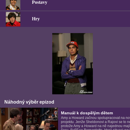
Postavy
Hry
Náhodný výběr epizod
Manuál k dospělým dětem
Amy a Howard začnou spolupracovat na n
projektu. Jenže Sheldonovi a Rajovi se to ne
protože Amy a Howard na ně najednou maj
času. Svěří se Bernardette, která situaci vyu