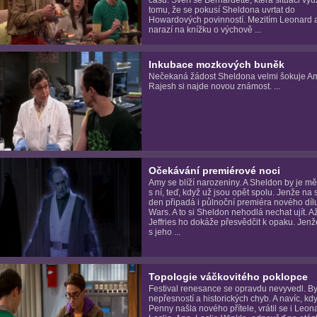
tomu, že se pokusí Sheldona uvrtat do
Howardových povinností. Mezitím Leonard 
narazí na knížku o výchově ...
Inkubace mozkových buněk
Nečekaná žádost Sheldona velmi šokuje A
Rajesh si najde novou známost. ...
Očekávání premiérové noci
Amy se blíží narozeniny. A Sheldon by je měl
s ní, teď, když už jsou opět spolu. Jenže na 
den připadá i půlnoční premiéra nového díl
Wars. A to si Sheldon nehodlá nechat ujít. Až
Jeffries ho dokáže přesvědčit k opaku. Jenž
s jeho ...
Topologie váčkovitého poklopce
Festival renesance se opravdu nevyvedl. By
nepřesností a historických chyb. A navíc, kdy
Penny našla nového přítele, vrátil se i Leon