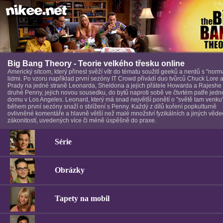
Big Bang Theory - Teorie velkého třesku online
Americký sitcom, který přinesl svěží vítr do tématu soužití geeků a nerdů s "norm
lidmi. Po vzoru například první sezóny IT Crowd přivádí duo tvůrců Chuck Lore a 
Prady na jedné straně Leonarda, Sheldona a jejich přátele Howarda a Rajeshe
druhé Penny, jejich novou sousedku, do bytů naproti sobě ve čtvrtém patře jed
domu v Los Angeles. Leonard, který má snad největší ponětí o "světě tam venku
během první sezóny snaží o sblížení s Penny. Každý z dílů koření popkulturně
ovlivněné komentáře a hlavně větší než malé množství fyzikálních a jiných věd
zákonitostí, uvedených více či méně úspěšně do praxe.
Série
Obrázky
Tapety na mobil