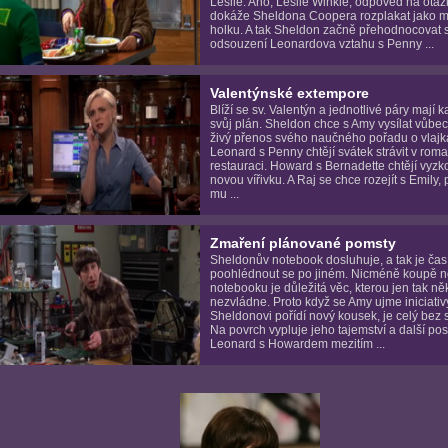
Leslie. Ano, Leslie Winkle, odpověď na otáz
dokáže Sheldona Coopera rozplakat jako 
holku. A tak Sheldon začně přehodnocovat 
odsouzení Leonardova vztahu s Penny ...
Valentýnské extempore
Blíží se sv. Valentýn a jednotlivé páry mají 
svůj plán. Sheldon chce s Amy vysílat vůbec
živý přenos svého naučného pořadu o vlajk
Leonard s Penny chtějí svátek strávit v roma
restauraci. Howard s Bernadette chtějí vyzk
novou vířivku. A Raj se chce rozejít s Emily,
mu ...
Zmaření plánované pomsty
Sheldonův notebook dosluhuje, a tak je čas
poohlédnout se po jiném. Nicméně koupě 
notebooku je důležitá věc, kterou jen tak n
nezvládne. Proto když se Amy ujme iniciativ
Sheldonovi pořídí nový kousek, je celý bez 
Na povrch vypluje jeho tajemství a další pos
Leonard s Howardem mezitím ...