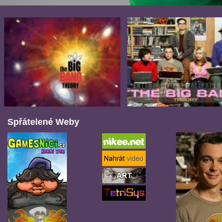
Spřátelené Weby