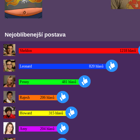
Nejoblíbenejší postava