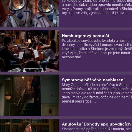
velkolepé přivítání, kterého se mu vůbec n
a navíc ho čeká jedno opravdu nemilé přek
Amy s Penny hrají proti Leonardovi a Sheld
hry a jak se zdá, v jednoduchosti je síla. ...
Hamburgerový postulát
Po zkoušce smyčcového kvarteta a násled
dvouhry s Leslie vyvěsí Leonard svou jedin
kravatu na kliku a Sheldon je zmatený. Ještě
když zjistí, že mu někdo psal po jeho tabuli. T
bezohledné. ...
Symptomy běžného nachlazení
Mary Copper přijede na návštěvu a Sheldo
nemůže dočkat, až mu udělá kuře a upeče k
Jeho matka ale radši tráví čas s jeho kamar
dává jim rady do života, což Sheldon nemů
přenést přes srdce. ...
Anulování Dohody spolubydlících
Sheldon nutně potřebuje použít toaletu, ale 