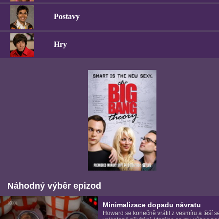
Postavy
Hry
Náhodný výběr epizod
Minimalizace dopadu návratu
Howard se konečně vrátil z vesmíru a těší s