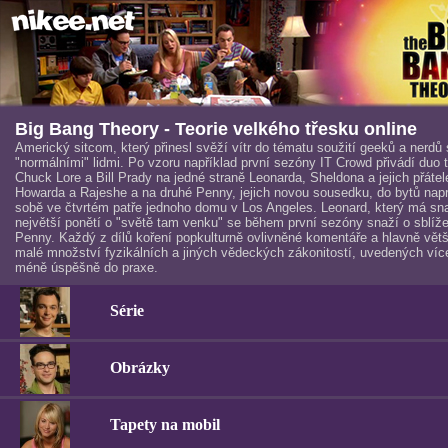
Big Bang Theory - Teorie velkého třesku online
Americký sitcom, který přinesl svěží vítr do tématu soužití geeků a nerdů 
"normálními" lidmi. Po vzoru například první sezóny IT Crowd přivádí duo 
Chuck Lore a Bill Prady na jedné straně Leonarda, Sheldona a jejich přátel
Howarda a Rajeshe a na druhé Penny, jejich novou sousedku, do bytů napr
sobě ve čtvrtém patře jednoho domu v Los Angeles. Leonard, který má sn
největší ponětí o "světě tam venku" se během první sezóny snaží o sblíže
Penny. Každý z dílů koření popkulturně ovlivněné komentáře a hlavně větš
malé množství fyzikálních a jiných vědeckých zákonitostí, uvedených více
méně úspěšně do praxe.
Série
Obrázky
Tapety na mobil